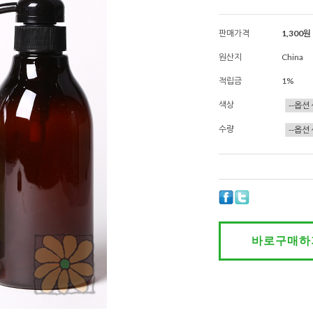
판매가격
1,300원
원산지
China
적립금
1%
색상
수량
바로구매하