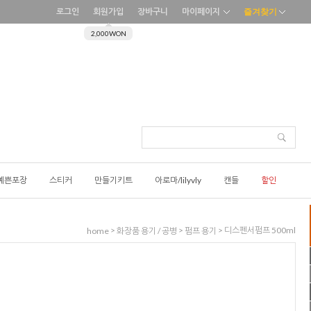
로그인
회원가입
장바구니
마이페이지
즐겨찾기
2,000WON
예쁜포장
스티커
만들기키트
아로마/lilyvly
캔들
할인
>
>
> 디스펜서펌프 500ml
home
화장품 용기 / 공병
펌프 용기