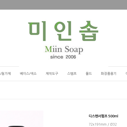
/첨가제
베이스/색소
제작도구
스템프
몰드
화장품용기
디스펜서펌프 500ml
72x191mm / Ø32