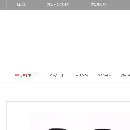
레시피
가성소다계산기
고객게시판
전체카테고리
오일/버터
아로마오일
허브/분말
원재료