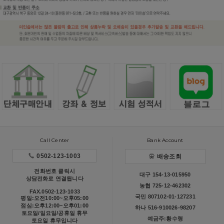
Call Center
Bank Account
0502-123-1003
배송조회
전화번호 클릭시
대구 154-13-015950
상담전화로 연결됩니다
농협 725-12-462302
FAX.0502-123-1033
국민 807102-01-127231
평일:오전10:00~오후05:00
점심:오후12:00~오후01:00
하나 516-910026-98207
토요일/일요일/공휴일 휴무
예금주:황수령
토요일 휴무입니다