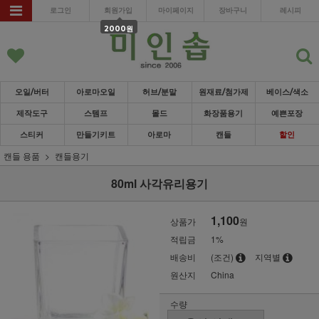
로그인
회원가입
마이페이지
장바구니
레시피
2000원
오일/버터
아로마오일
허브/분말
원재료/첨가제
베이스/색소
제작도구
스템프
몰드
화장품용기
예쁜포장
스티커
만들기키트
아로마
캔들
할인
캔들 용품
캔들용기
80ml 사각유리용기
1,100
상품가
원
적립금
1%
배송비
(조건)
지역별
원산지
China
수량