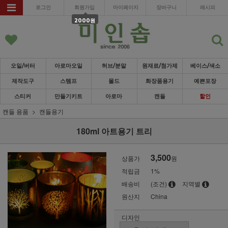
로그인
회원가입
마이페이지
장바구니
레시피
2000원
오일/버터
아로마오일
허브/분말
원재료/첨가제
베이스/색소
제작도구
스템프
몰드
화장품용기
예쁜포장
스티커
만들기키트
아로마
캔들
할인
캔들 용품
캔들용기
180ml 아트용기 트리
3,500
상품가
원
적립금
1%
배송비
(조건)
지역별
원산지
China
디자인