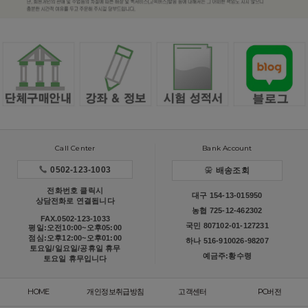
Call Center
Bank Account
0502-123-1003
배송조회
전화번호 클릭시
대구 154-13-015950
상담전화로 연결됩니다
농협 725-12-462302
FAX.0502-123-1033
국민 807102-01-127231
평일:오전10:00~오후05:00
점심:오후12:00~오후01:00
하나 516-910026-98207
토요일/일요일/공휴일 휴무
예금주:황수령
토요일 휴무입니다
HOME
개인정보취급방침
고객센터
PC버전