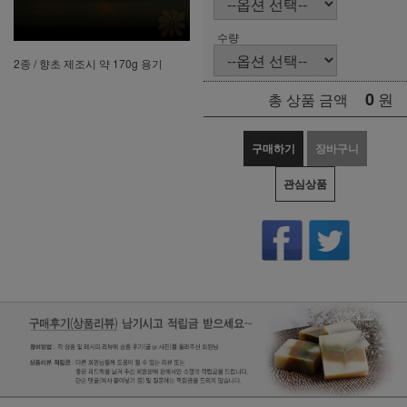
수량
2종 / 향초 제조시 약 170g 용기
0
원
총 상품 금액
구매하기
장바구니
관심상품