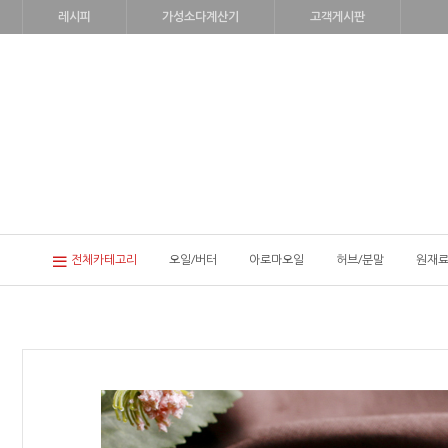
레시피
가성소다계산기
고객게시판
전체카테고리
오일/버터
아로마오일
허브/분말
원재료