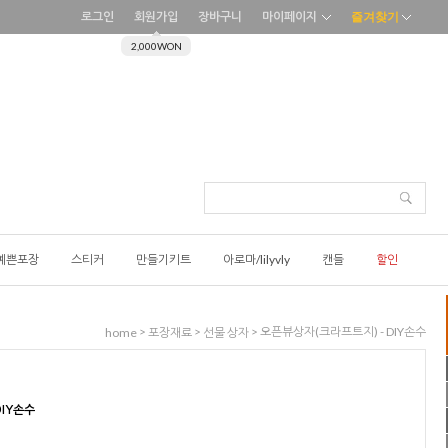
로그인
회원가입
장바구니
마이페이지
즐겨찾기
2,000WON
예쁜포장
스티커
만들기키트
아로마/lilyvly
캔들
할인
>
>
> 오픈뷰상자(크라프트지) - DIY손수
home
포장재료
선물 상자
DIY손수