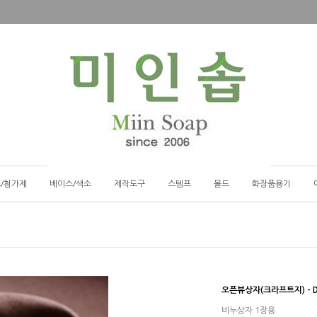
/첨가제
베이스/색소
제작도구
스템프
몰드
화장품용기
오픈뷰상자(크라프트지) - 
비누상자 1장용