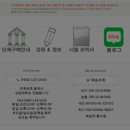
Call Center
Bank Account
0502-123-1003
배송조회
전화번호 클릭시
대구 154-13-015950
상담전화로 연결됩니다
농협 725-12-462302
FAX.0502-123-1033
국민 807102-01-127231
평일:오전10:00~오후05:00
점심:오후12:00~오후01:00
하나 516-910026-98207
토요일/일요일/공휴일 휴무
예금주:황수령
토요일 휴무입니다