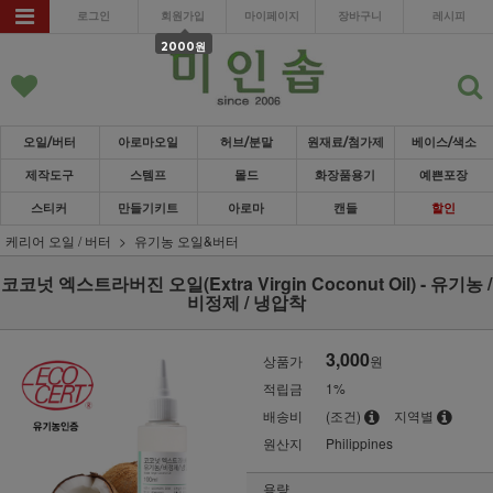
로그인
회원가입
마이페이지
장바구니
레시피
2000원
오일/버터
아로마오일
허브/분말
원재료/첨가제
베이스/색소
제작도구
스템프
몰드
화장품용기
예쁜포장
스티커
만들기키트
아로마
캔들
할인
케리어 오일 / 버터
유기농 오일&버터
코코넛 엑스트라버진 오일(Extra Virgin Coconut Oil) - 유기농 /
비정제 / 냉압착
3,000
상품가
원
적립금
1%
배송비
(조건)
지역별
원산지
Philippines
용량