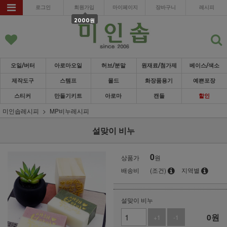
로그인
회원가입
마이페이지
장바구니
레시피
2000원
오일/버터
아로마오일
허브/분말
원재료/첨가제
베이스/색소
제작도구
스템프
몰드
화장품용기
예쁜포장
스티커
만들기키트
아로마
캔들
할인
미인솝레시피
MP비누레시피
설맞이 비누
0
상품가
원
배송비
(조건)
지역별
설맞이 비누
0
원
+1
-1