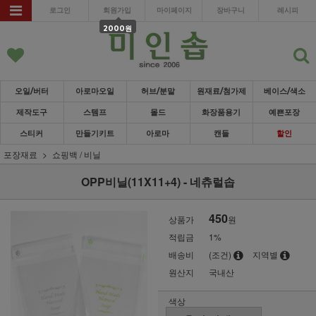
로그인
회원가입
마이페이지
장바구니
레시피
2000원
오일/버터
아로마오일
허브/분말
원재료/첨가제
베이스/색소
제작도구
스템프
몰드
화장품용기
예쁜포장
스티커
만들기키트
아로마
캔들
할인
포장재료
쇼핑백 / 비닐
OPP비닐(11X11+4) - 네츄럴솝
450
상품가
원
적립금
1%
배송비
(조건)
지역별
원산지
국내산
색상