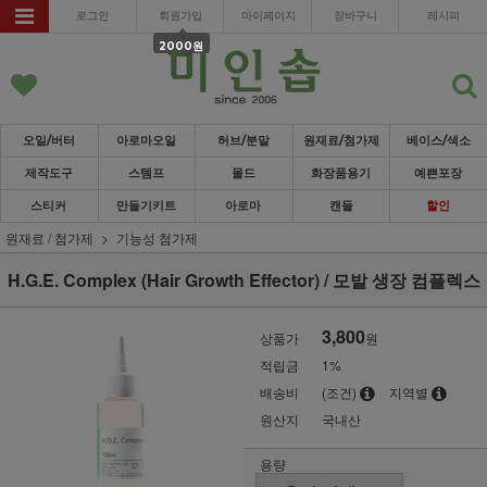
로그인
회원가입
마이페이지
장바구니
레시피
2000원
오일/버터
아로마오일
허브/분말
원재료/첨가제
베이스/색소
제작도구
스템프
몰드
화장품용기
예쁜포장
스티커
만들기키트
아로마
캔들
할인
원재료 / 첨가제
기능성 첨가제
H.G.E. Complex (Hair Growth Effector) / 모발 생장 컴플렉스
3,800
상품가
원
적립금
1%
배송비
(조건)
지역별
원산지
국내산
용량