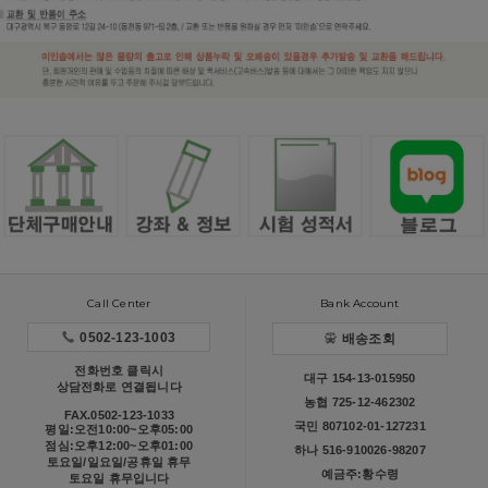
Call Center
Bank Account
0502-123-1003
배송조회
전화번호 클릭시
대구 154-13-015950
상담전화로 연결됩니다
농협 725-12-462302
FAX.0502-123-1033
국민 807102-01-127231
평일:오전10:00~오후05:00
점심:오후12:00~오후01:00
하나 516-910026-98207
토요일/일요일/공휴일 휴무
예금주:황수령
토요일 휴무입니다