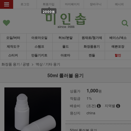
로그인
회원가입
마이페이지
장바구니
레시피
2000원
오일/버터
아로마오일
허브/분말
원재료/첨가제
베이스/색소
제작도구
스템프
몰드
화장품용기
예쁜포장
스티커
만들기키트
아로마
캔들
할인
화장품 용기 / 공병
액상 / 기타 용기
50ml 롤러볼 용기
1,000
상품가
원
적립금
1%
배송비
(조건)
지역별
원산지
china
50ml 롤러볼 용기