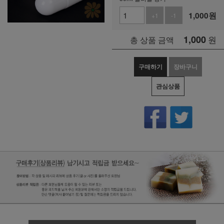
1,000
원
+1
-1
1,000
원
총 상품 금액
구매하기
장바구니
관심상품