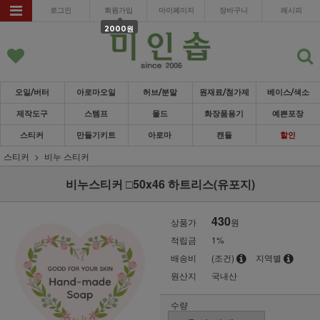
로그인
회원가입
마이페이지
장바구니
레시피
2000원
오일/버터
아로마오일
허브/분말
원재료/첨가제
베이스/색소
제작도구
스템프
몰드
화장품용기
예쁜포장
스티커
만들기키트
아로마
캔들
할인
스티커
비누 스티커
비누스티커 □50x46 하트리스(유포지)
430
상품가
원
적립금
1%
배송비
(조건)
지역별
원산지
국내산
수량