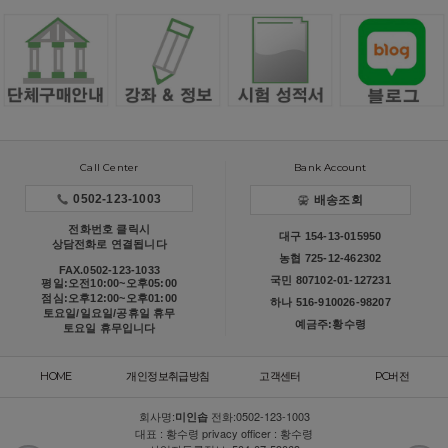
Call Center
Bank Account
0502-123-1003
배송조회
전화번호 클릭시
대구 154-13-015950
상담전화로 연결됩니다
농협 725-12-462302
FAX.0502-123-1033
국민 807102-01-127231
평일:오전10:00~오후05:00
점심:오후12:00~오후01:00
하나 516-910026-98207
토요일/일요일/공휴일 휴무
예금주:황수령
토요일 휴무입니다
HOME
개인정보취급방침
고객센터
PC버전
회사명:
전화:
0502-123-1003
미인솝
대표 : 황수령 privacy officer : 황수령