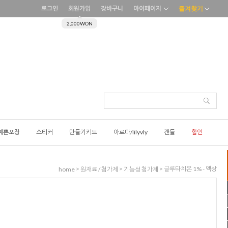
로그인
회원가입
장바구니
마이페이지
즐겨찾기
2,000WON
예쁜포장
스티커
만들기키트
아로마/lilyvly
캔들
할인
>
>
> 글루타치온 1% - 액상
home
원재료 / 첨가제
기능성 첨가제