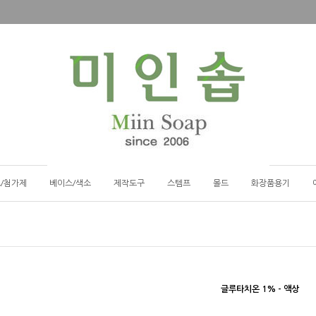
/첨가제
베이스/색소
제작도구
스템프
몰드
화장품용기
글루타치온 1% - 액상