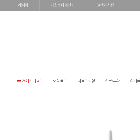
레시피
가성소다계산기
고객게시판
전체카테고리
오일/버터
아로마오일
허브/분말
원재료