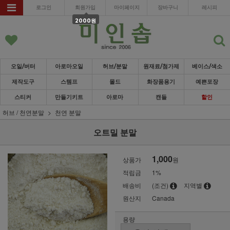
로그인
회원가입
마이페이지
장바구니
레시피
2000원
오일/버터
아로마오일
허브/분말
원재료/첨가제
베이스/색소
제작도구
스템프
몰드
화장품용기
예쁜포장
스티커
만들기키트
아로마
캔들
할인
허브 / 천연분말
천연 분말
오트밀 분말
1,000
상품가
원
적립금
1%
배송비
(조건)
지역별
원산지
Canada
용량