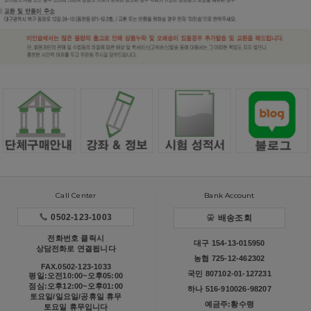
Call Center
Bank Account
0502-123-1003
배송조회
전화번호 클릭시
대구 154-13-015950
상담전화로 연결됩니다
농협 725-12-462302
FAX.0502-123-1033
국민 807102-01-127231
평일:오전10:00~오후05:00
점심:오후12:00~오후01:00
하나 516-910026-98207
토요일/일요일/공휴일 휴무
예금주:황수령
토요일 휴무입니다