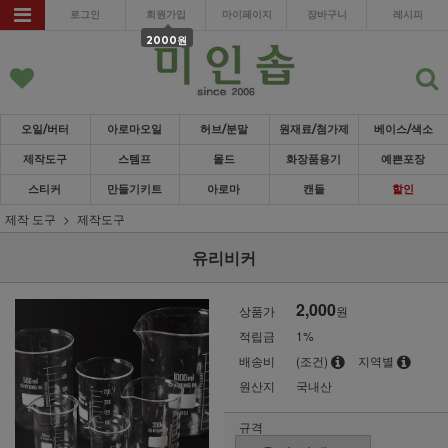
로그인
회원가입
마이페이지
장바구니
레시피
2000원
오일/버터
아로마오일
허브/분말
원재료/첨가제
베이스/색소
제작도구
스템프
몰드
화장품용기
예쁜포장
스티커
만들기키트
아로마
캔들
할인
제작 도구
제작도구
유리비커
2,000
상품가
원
적립금
1%
배송비
(조건)
지역별
원산지
국내산
규격