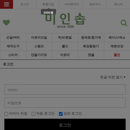
로그인
회원가입
마이페이지
장바구니
레시피
2000원
오일/버터
아로마오일
허브/분말
원재료/첨가제
베이스/색소
제작도구
스템프
몰드
화장품용기
예쁜포장
스티커
만들기키트
아로마
캔들
할인
로그인
한글 자판 열기
아이디 저장
자동 로그인
보안 로그인
로그인