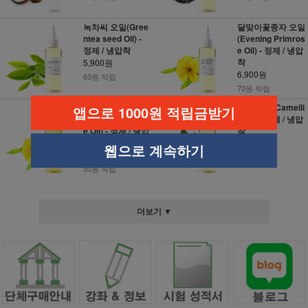
녹차씨 오일(Gree
달맞이꽃종자 오일
ntea seed Oil) -
(Evening Primros
정제 / 냉압착
e Oil) - 정제 / 냉압
착
5,900원
6,900원
60원 적립
70원 적립
달맞이꽃종자 오일
동백 오일(Camelli
앱으로 1000원 적립금받기
(Evening Primros
a Oil) - 정제 / 냉압
e Oil) - 정제 / 냉압
착
착 (SVA)
4,500원
웹으로 계속하기
4,500원
50원 적립
50원 적립
더보기 ▼