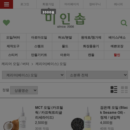
로그인
회원가입
마이페이지
장바구니
레시피
2000원
오일/버터
아로마오일
허브/분말
원재료/첨가제
베이스/색소
제작도구
스템프
몰드
화장품용기
예쁜포장
스티커
만들기키트
아로마
캔들
할인
케리어 오일 / 버터
케리어(베이스) 오일
정렬
MCT 오일 (카프릴
검은깨 오일 (Blac
릭 / 카프릭트리글
k Sesame Oil) -
리세라이드)
정제 / 냉압착
2,500원
4,000원
30원 적립
40원 적립