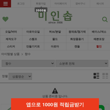
로그인
회원가입
마이페이지
장바구니
레시피
2000원
오일/버터
아로마오일
허브/분말
원재료/첨가제
베이스/색소
제작도구
스템프
몰드
화장품용기
예쁜포장
스티커
만들기키트
아로마
캔들
할인
아이템별 상품
향수
정렬
상품 준비중 입니다.
앱으로 1000원 적립금받기