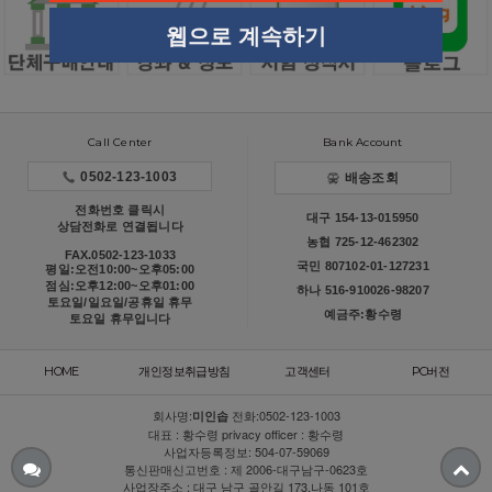
웹으로 계속하기
Call Center
Bank Account
0502-123-1003
배송조회
전화번호 클릭시
대구 154-13-015950
상담전화로 연결됩니다
농협 725-12-462302
FAX.0502-123-1033
국민 807102-01-127231
평일:오전10:00~오후05:00
점심:오후12:00~오후01:00
하나 516-910026-98207
토요일/일요일/공휴일 휴무
예금주:황수령
토요일 휴무입니다
HOME
개인정보취급방침
고객센터
PC버전
회사명:
전화:
0502-123-1003
미인솝
대표 : 황수령 privacy officer : 황수령
사업자등록정보: 504-07-59069
통신판매신고번호 : 제 2006-대구남구-0623호
사업장주소 : 대구 남구 골안길 173,나동 101호