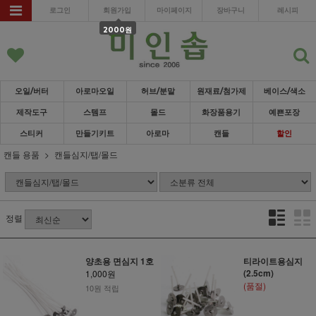
로그인
회원가입
마이페이지
장바구니
레시피
2000원
오일/버터
아로마오일
허브/분말
원재료/첨가제
베이스/색소
제작도구
스템프
몰드
화장품용기
예쁜포장
스티커
만들기키트
아로마
캔들
할인
캔들 용품
캔들심지/탭/몰드
정렬
양초용 면심지 1호
티라이트용심지
(2.5cm)
1,000원
(품절)
10원 적립