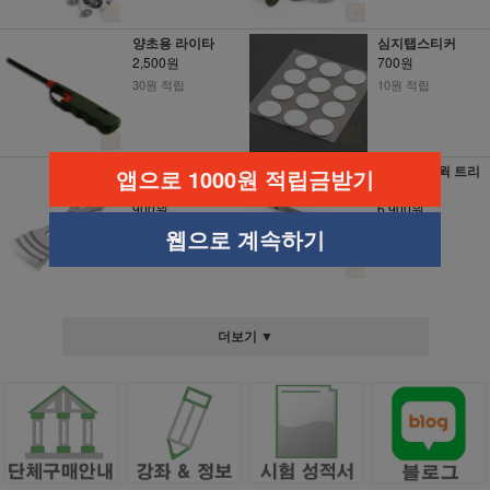
양초용 라이타
심지탭스티커
2,500원
700원
30원 적립
10원 적립
스테인레스 심지
심지가위 (윅 트리
앱으로 1000원 적립금받기
홀더
머)
900원
6,900원
10원 적립
70원 적립
웹으로 계속하기
더보기 ▼