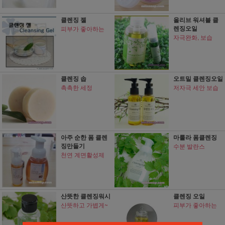
클렌징 젤
올리브 워셔블 클
렌징오일
피부가 좋아하는
자극완화, 보습
클렌징 솝
오트밀 클렌징오일
촉촉한 세정
저자극 세안 보습
아주 순한 폼 클렌
마룰라 폼클렌징
징만들기
수분 발란스
천연 계면활성제
산뜻한 클렌징워시
클렌징 오일
산뜻하고 가볍게~
피부가 좋아하는