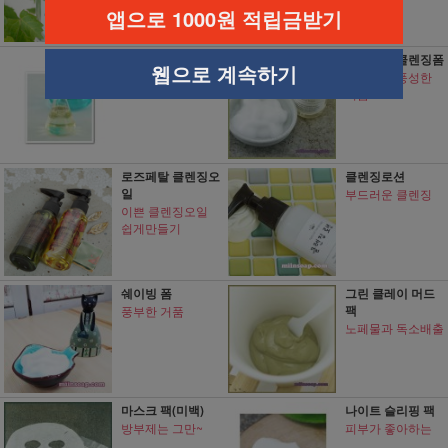
앱으로 1000원 적립금받기
녹차 클렌징오일
애플워시 클렌징폼
웹으로 계속하기
피부가 좋아하는
부드럽고 풍성한
거품
로즈페탈 클렌징오
클렌징로션
일
부드러운 클렌징
이쁜 클렌징오일
쉽게만들기
쉐이빙 폼
그린 클레이 머드
팩
풍부한 거품
노페물과 독소배출
마스크 팩(미백)
나이트 슬리핑 팩
방부제는 그만~
피부가 좋아하는