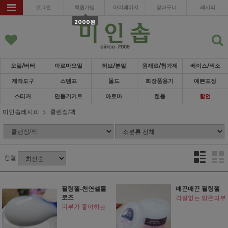
로그인
회원가입
마이페이지
장바구니
레시피
2000원
오일/버터
아로마오일
허브/분말
원재료/첨가제
베이스/색소
제작도구
스템프
몰드
화장품용기
예쁜포장
스티커
만들기키트
아로마
캔들
할인
미인솝레시피
클렌징/팩
정렬
필링젤-천연셀룰
매끈매끈 필링젤
로즈
각질없는 맑은피부
피부가 좋아하는