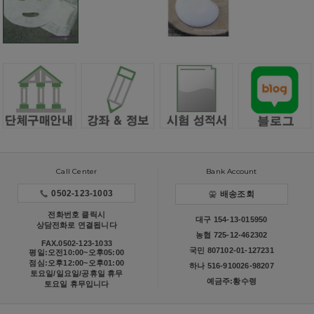
Call Center
Bank Account
0502-123-1003
배송조회
전화번호 클릭시
대구 154-13-015950
상담전화로 연결됩니다
농협 725-12-462302
FAX.0502-123-1033
국민 807102-01-127231
평일:오전10:00~오후05:00
점심:오후12:00~오후01:00
하나 516-910026-98207
토요일/일요일/공휴일 휴무
예금주:황수령
토요일 휴무입니다