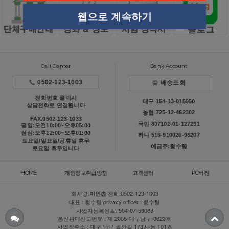
웹으로 계속하기
Call Center
Bank Account
0502-123-1003
배송조회
전화번호 클릭시
대구 154-13-015950
상담전화로 연결됩니다
농협 725-12-462302
FAX.0502-123-1033
국민 807102-01-127231
평일:오전10:00~오후05:00
점심:오후12:00~오후01:00
하나 516-910026-98207
토요일/일요일/공휴일 휴무
예금주:황수령
토요일 휴무입니다
HOME
개인정보취급방침
고객센터
PC버전
회사명:
전화:
0502-123-1003
미인솝
대표 : 황수령 privacy officer : 황수령
사업자등록정보: 504-07-59069
통신판매신고번호 : 제 2006-대구남구-0623호
사업장주소 : 대구 남구 골안길 173,나동 101호