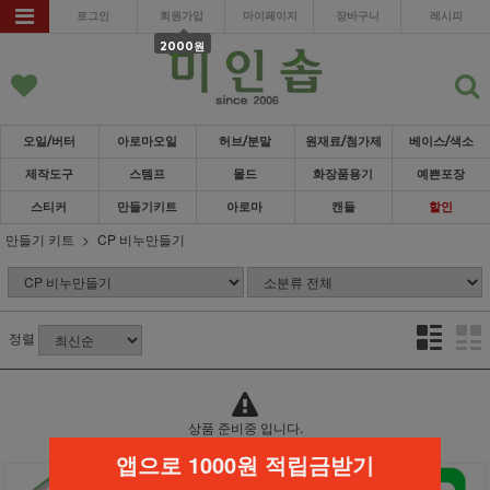
로그인
회원가입
마이페이지
장바구니
레시피
2000원
오일/버터
아로마오일
허브/분말
원재료/첨가제
베이스/색소
제작도구
스템프
몰드
화장품용기
예쁜포장
스티커
만들기키트
아로마
캔들
할인
만들기 키트
CP 비누만들기
정렬
상품 준비중 입니다.
앱으로 1000원 적립금받기