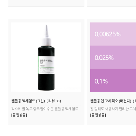
캔들용 액체염료 (그린)
( 리뷰 : 0 )
캔들용 칩 고체색소 (버건디)
( 
왁스에 잘 녹고 양조절이 쉬운 캔들용 액체염료
칩 형태로 사용하기 편리한 고
[품절상품]
[품절상품]