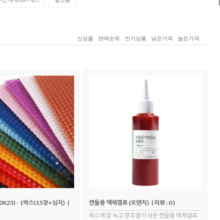
신상품
판매순위
인기상품
낮은가격
높은가격
25) - 1박스(15장+심지)
(
캔들용 액체염료 (오렌지)
( 리뷰 : 0 )
왁스에 잘 녹고 양조절이 쉬운 캔들용 액체염료