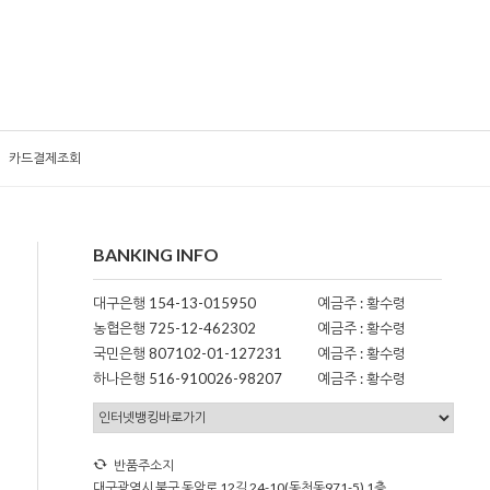
카드결제조회
BANKING INFO
대구은행 154-13-015950
예금주 : 황수령
농협은행 725-12-462302
예금주 : 황수령
국민은행 807102-01-127231
예금주 : 황수령
하나은행 516-910026-98207
예금주 : 황수령
반품주소지
대구광역시 북구 동암로 12길 24-10(동천동971-5) 1층