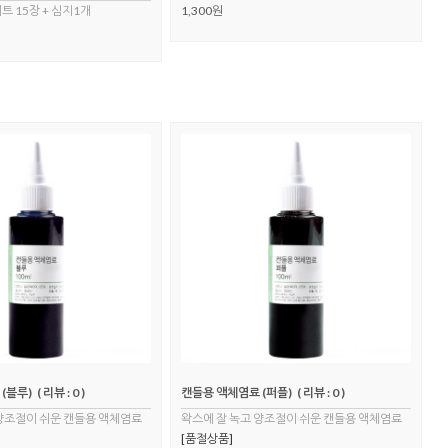
트 15장 + 심지1개
1,300원
(블루)
( 리뷰 : 0 )
캔들용 액체염료 (퍼플)
( 리뷰 : 0 )
 양조절이 쉬운 캔들용 액체염료
왁스에 잘 녹고 양조절이 쉬운 캔들용 액체염료
[품절상품]