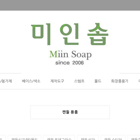
/첨가제
베이스/색소
제작도구
스템프
몰드
화장품용기
캔들 용품
기
캔들심지/탭/몰드
캔들 프래그런스
캔들 상자
캔들 스티커
캔들주