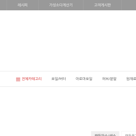
레시피
가성소다계산기
고객게시판
전체카테고리
오일/버터
아로마오일
허브/분말
원재료
캔들왁스/색소
캔들용