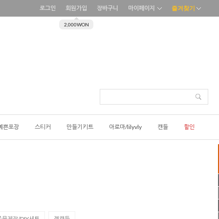
로그인
회원가입
장바구니
마이페이지
즐겨찾기
2,000WON
예쁜포장
스티커
만들기키트
아로마/lilyvly
캔들
할인
문제작/DIY세트
젤캔들