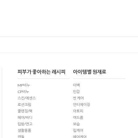
피부가 좋아하는 레시피
아이템별 원재료
MP비누
미백
CP비누
민감
스킨/에센스
썬 케어
로션크림
안티에이징
클렌징/팩
아토피
헤어/바디
여드름
립밤/연고
보습
생활용품
립케어
캔들
헤어케어