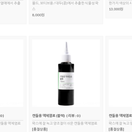
야자열매에서 추출
몰드, 보티브용 / 대두(콩)에서 추출한 식물성 왁
한가지 색상의 시
스
13,000원
8,000원
0 )
캔들용 액체염료 (블랙)
( 리뷰 : 0 )
캔들용 액체염료 
캔들용 액체염료
왁스에 잘 녹고 양조절이 쉬운 캔들용 액체염료
왁스에 잘 녹고
[품절상품]
[품절상품]