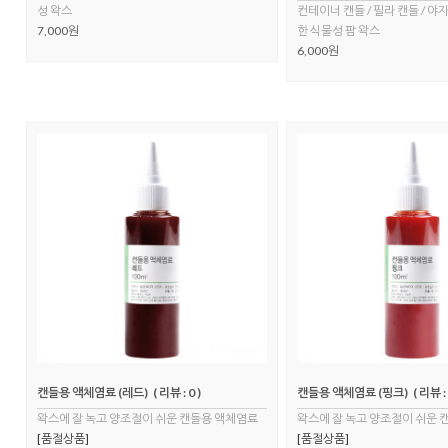
성 왁스
컨테이너 캔들 / 필라 캔들 / 
7,000원
한 식물성 팜 왁스
6,000원
캔들용 액체염료 (레드)
( 리뷰 : 0 )
캔들용 액체염료 (핑크)
( 리뷰 : 
왁스에 잘 녹고 양조절이 쉬운 캔들용 액체염료
왁스에 잘 녹고 양조절이 쉬운 
[품절상품]
[품절상품]