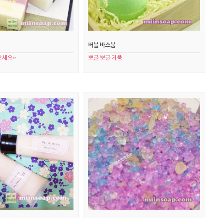
버블 바스붐
으세요~
뽀글 뽀글 거품