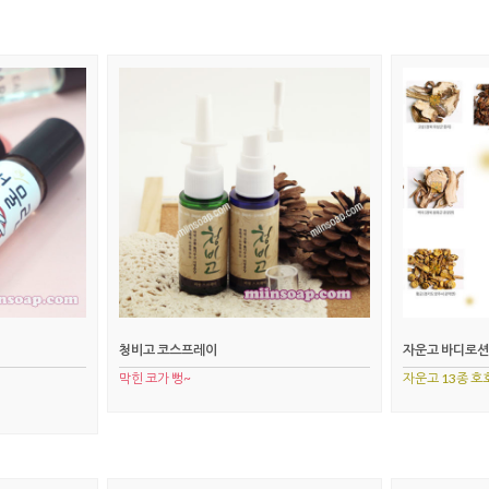
청비고 코스프레이
자운고 바디로션
막힌 코가 뻥~
자운고 13종 