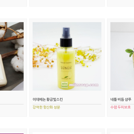
이데베논 황금빛스킨
네틀 비듬 샴푸
강력한 항산화 성분
수렴 두피보호