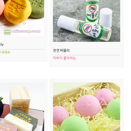
비누
천연 버물리
보내세요
피부가 좋아하는