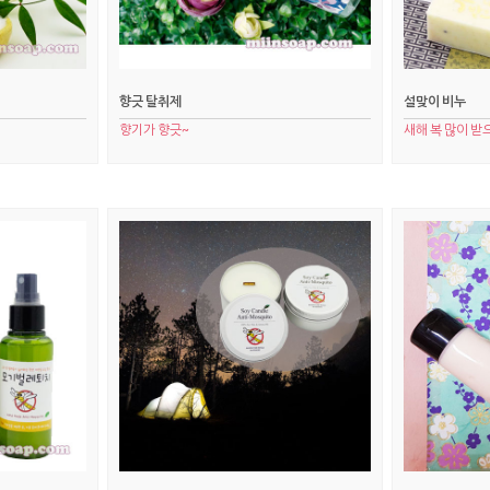
향긋 탈취제
설맞이 비누
향기가 향긋~
새해 복 많이 받