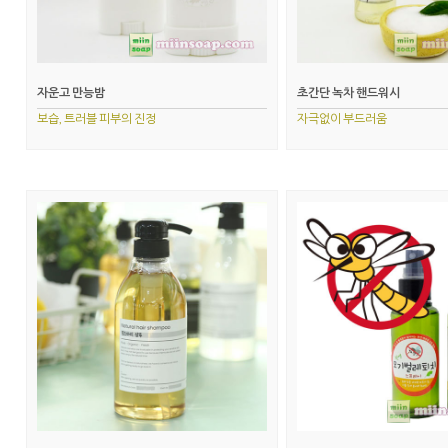
자운고 만능밤
초간단 녹차 핸드워시
보습, 트러블 피부의 진정
자극없이 부드러움