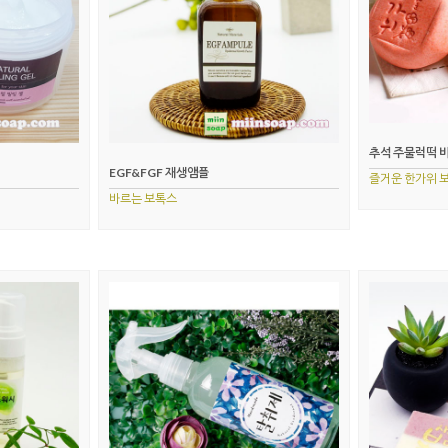
추석 주물럭떡 
EGF&FGF 재생앰플
즐거운 한가위 
바르는 보톡스