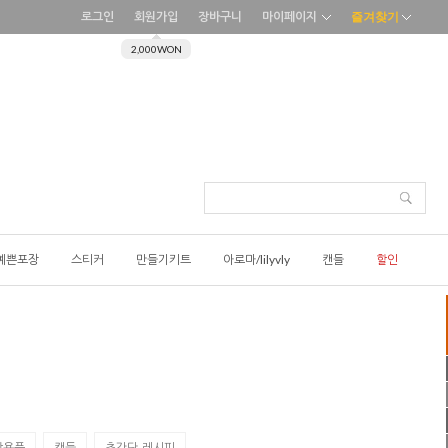
로그인
회원가입
장바구니
마이페이지
즐겨찾기
2,000WON
예쁜포장
스티커
만들기키트
아로마/lilyvly
캔들
할인
활용품
캔들
초간단-레시피