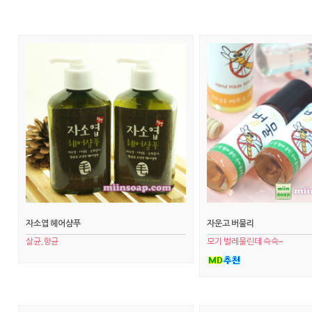
자소엽 헤어샴푸
자운고 버물리
살균,향균
모기 벌레물린데 슥슥~