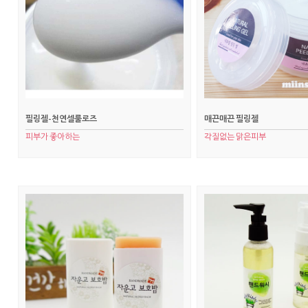
필링젤-천연셀룰로즈
매끈매끈 필링젤
피부가 좋아하는
각질없는 맑은피부