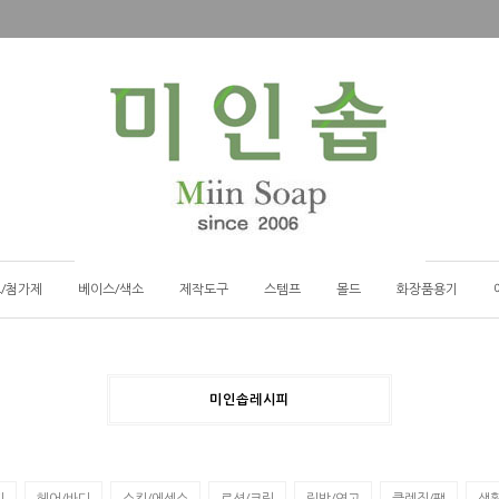
/첨가제
베이스/색소
제작도구
스템프
몰드
화장품용기
미인솝레시피
피
헤어/바디
스킨/에센스
로션/크림
립밤/연고
클렌징/팩
생