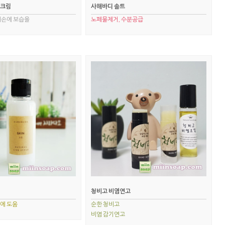
드크림
사해바디 솔트
내손에 보습을
노페물제거, 수분공급
청비고 비염연고
에 도움
순한 청비고
비염 감기연고