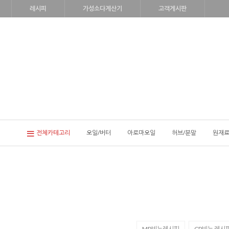
레시피
가성소다계산기
고객게시판
전체카테고리
오일/버터
아로마오일
허브/분말
원재료
MP비누레시피
CP비누 레시