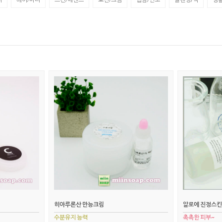
히아루론산 만능크림
알로에 진정스킨
수분유지 능력
촉촉한 피부~