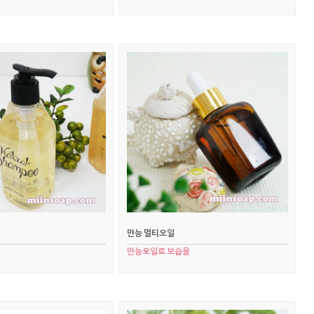
만능 멀티오일
만능오일로 보습을