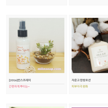
[2016]썬스프레이
자운고 한방로션
간편하게 뿌리는~
피부자극 완화