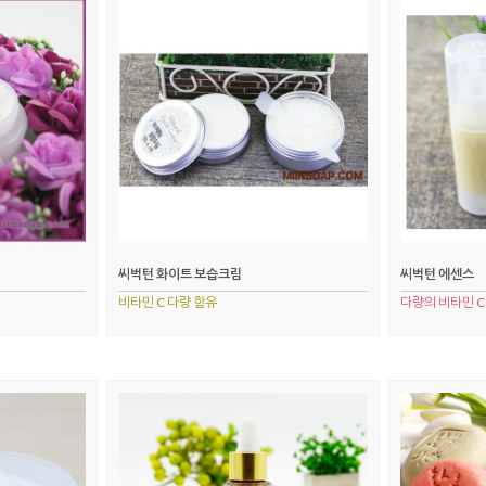
씨벅턴 화이트 보습크림
씨벅턴 에센스
비타민 C 다량 함유
다량의 비타민 