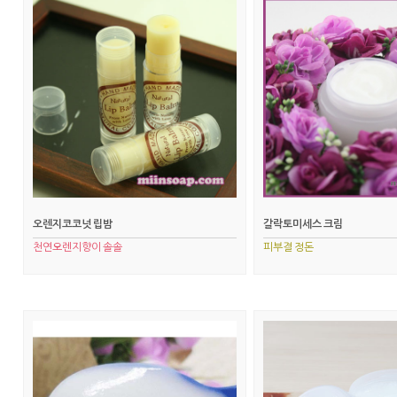
오렌지코코넛 립밤
갈락토미세스 크림
천연오렌지향이 솔솔
피부결 정돈