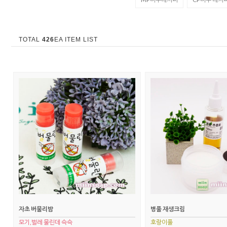
TOTAL
426
EA ITEM LIST
자초 버물리밤
병풀 재생크림
모기,벌레 물린데 슥슥
호랑이풀