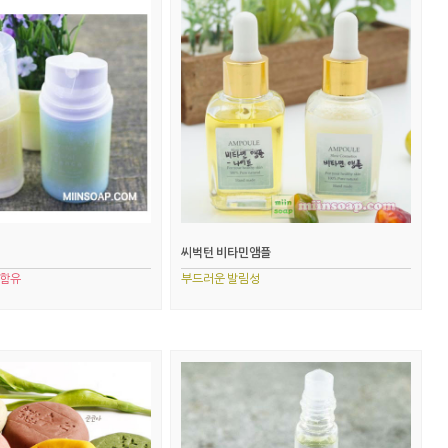
씨벅턴 비타민앰플
C함유
부드러운 발림성