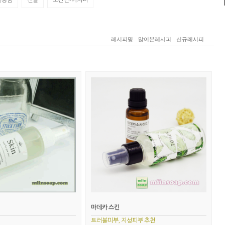
레시피명
많이본레시피
신규레시피
마데카 스킨
트러블피부, 지성피부 추천