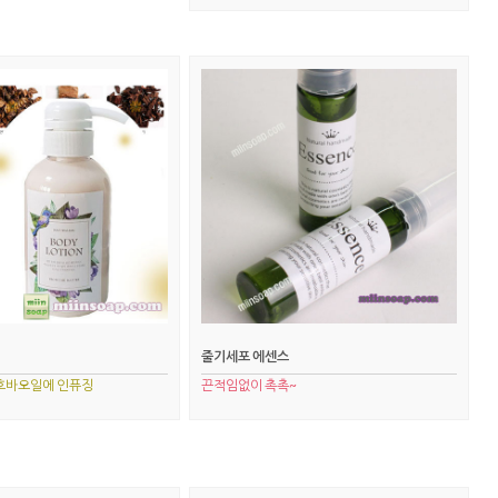
줄기세포 에센스
호호바오일에 인퓨징
끈적임없이 촉촉~