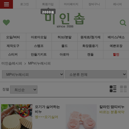
로그인
회원가입
마이페이지
장바구니
레시피
2000원
오일/버터
아로마오일
허브/분말
원재료/첨가제
베이스/색소
제작도구
스템프
몰드
화장품용기
예쁜포장
스티커
만들기키트
아로마
캔들
할인
미인솝레시피
MP비누레시피
정렬
모기가 싫어하는
칼라민 땀띠비누
비누
바르는 분홍색약
엥~~~모기싫어