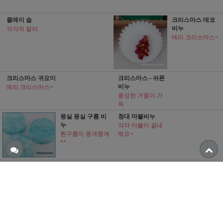
클레이 솝
크리스마스 데코
비누
각각의 칼라
메리 크리스마스~
크리스마스 귀요미
크리스마스 - 쉬폰
비누
메리 크리스마스~
풍성한 거품이 가
득
몽실 몽실 구름 비
청대 마블비누
누
각각 마블이 끝네
흰구름이 뭉게뭉게
줘요~
^^
크리스마스비누
셀룰로즈 비누 -
(각질제거)
메리 크리스마스~
기초 세수와 함께