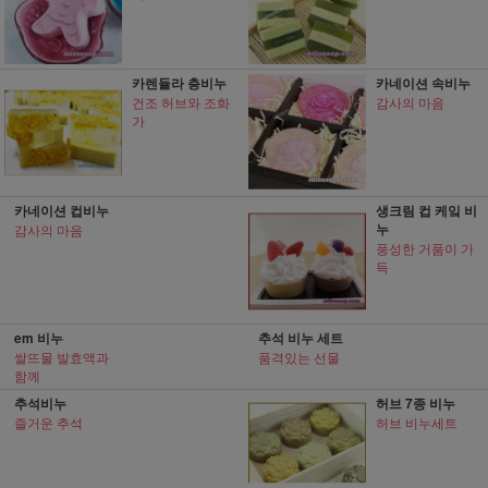
카렌듈라 층비누
카네이션 속비누
건조 허브와 조화
감사의 마음
가
카네이션 컵비누
생크림 컵 케잌 비
누
감사의 마음
풍성한 거품이 가
득
em 비누
추석 비누 세트
쌀뜨물 발효액과
품격있는 선물
함께
추석비누
허브 7종 비누
즐거운 추석
허브 비누세트