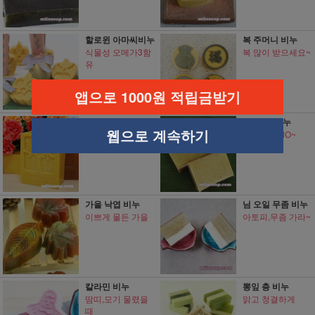
할로윈 아마씨비누
복 주머니 비누
식물성 오메가3함
복 많이 받으세요~
유
앱으로 1000원 적립금받기
강황(울금)비누
EM 항균비누
웹으로 계속하기
여드름에 도움
바이러스 NO~
가을 낙엽 비누
님 오일 무좀 비누
이쁘게 물든 가을
아토피,무좀 가라~
칼라민 비누
뽕잎 층 비누
땀띠,모기 물렸을
맑고 청결하게
때