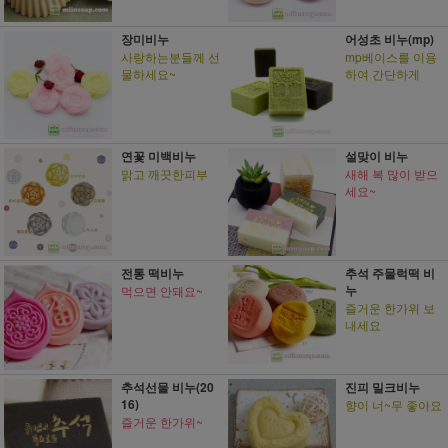
장미비누
어성초 비누(mp)
사랑하는분들께 선
mp베이스를 이용
물하세요~
하여 간단하게
연꽃 미백비누
설맞이 비누
맑고 깨끗한피부
새해 복 많이 받으
세요~
전통 떡비누
추석 주물럭떡 비
누
먹으면 안돼요~
즐거운 한가위 보
내세요
추석선물 비누(20
진피 밀크비누
16)
향이 너~무 좋아요
즐거운 한가위~