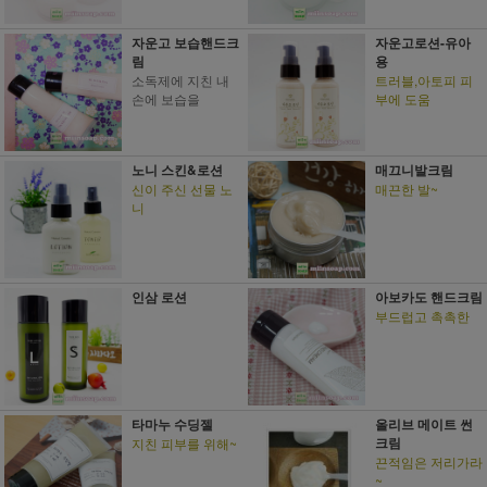
자운고 보습핸드크
자운고로션-유아
림
용
소독제에 지친 내
트러블,아토피 피
손에 보습을
부에 도움
노니 스킨&로션
매끄니발크림
신이 주신 선물 노
매끈한 발~
니
인삼 로션
아보카도 핸드크림
부드럽고 촉촉한
타마누 수딩젤
올리브 메이트 썬
크림
지친 피부를 위해~
끈적임은 저리가라
~