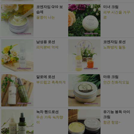
코엔자임 Q10 보
미녀 크림
습제
피부 시간을 거꾸
꿀향이 나는
로
남성용 로션
코엔자임 로션
피지분비 억제
노화방지 월등
알로에 로션
마유 크림
부드럽고 촉촉하게
인간 친화적오일
녹차 핸드로션
유기농 봉독 아이
크림
두손 가득 녹차향
이
항균 항염~