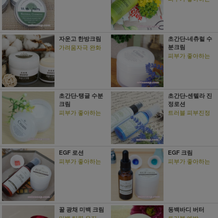
자운고 한방크림
초간단-네츄럴 수
분크림
가려움자극 완화
피부가 좋아하는
초간단-탱글 수분
초간단-센텔라 진
크림
정로션
피부가 좋아하는
트러블 피부진정
EGF 로션
EGF 크림
피부가 좋아하는
피부가 좋아하는
꿀 광채 미백 크림
동백바디 버터
미백 탄력 유지
트러블 예방