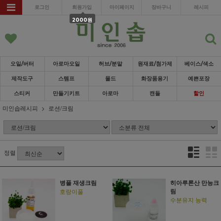
로그인
회원가입
마이페이지
장바구니
레시피
2000원
오일/버터
아로마오일
허브/분말
원재료/첨가제
베이스/색소
제작도구
스템프
몰드
화장품용기
예쁜포장
스티커
만들기키트
아로마
캔들
할인
미인솝레시피
로션/크림
정렬
병풀 재생크림
히아루론산 만능크
림
호랑이풀
수분유지 능력