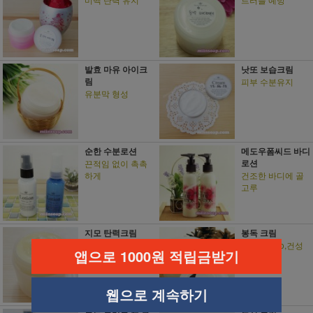
발효 마유 아이크
낫또 보습크림
림
피부 수분유지
유분막 형성
순한 수분로션
메도우폼씨드 바디
로션
끈적임 없이 촉촉
하게
건조한 바디에 골
고루
지모 탄력크림
봉독 크림
피부 탄력 강화
지성피부no,건성
앱으로 1000원 적립금받기
피부yes
웹으로 계속하기