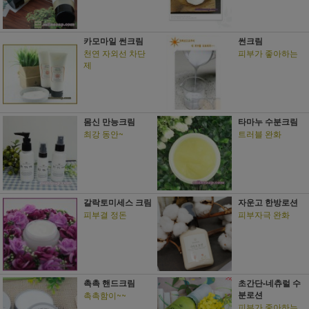
카모마일 썬크림
썬크림
천연 자외선 차단
피부가 좋아하는
제
몸신 만능크림
타마누 수분크림
최강 동안~
트러블 완화
갈락토미세스 크림
자운고 한방로션
피부결 정돈
피부자극 완화
촉촉 핸드크림
초간단-네츄럴 수
분로션
촉촉함이~~
피부가 좋아하는