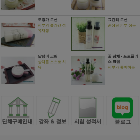
모링가 로션
그린티 로션
피부의 콜라겐 섬
손상된 피부 정돈
유재생
달팽이 크림
꿀 광채 - 프로폴리
스 크림
상처를 스스로 치
유
피부가 좋아하는