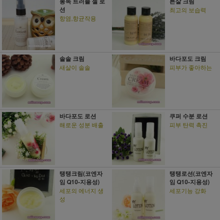
봉독 트러블 젤 로
튼살 크림
션
최고의 보습력
항염,항균작용
솔솔 크림
바다포도 크림
새살이 솔솔
피부가 좋아하는
바다포도 로션
쿠퍼 수분 로션
해로운 성분 배출
피부 탄력 촉진
탱탱크림(코엔자
탱탱로션(코엔자
임 Q10-지용성)
임 Q10-지용성)
세포의 에너지 생
세포기능 강화
성