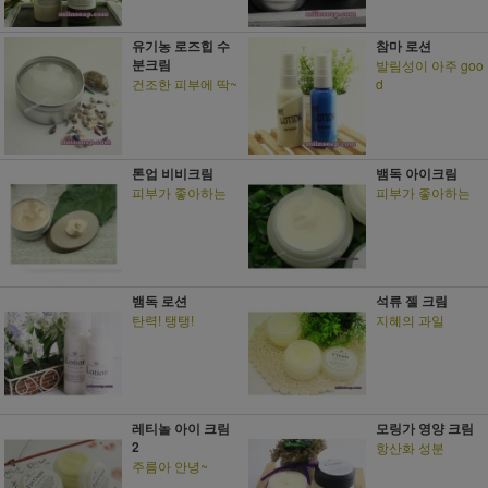
유기농 로즈힙 수
참마 로션
분크림
발림성이 아주 goo
건조한 피부에 딱~
d
톤업 비비크림
뱀독 아이크림
피부가 좋아하는
피부가 좋아하는
뱀독 로션
석류 젤 크림
탄력! 탱탱!
지혜의 과일
레티놀 아이 크림
모링가 영양 크림
2
항산화 성분
주름아 안녕~