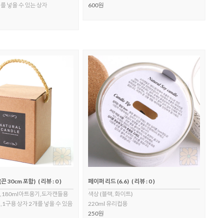
를 넣을 수 있는 상자
600원
(끈 30cm 포함)
( 리뷰 : 0 )
페이퍼 리드 (6.6)
( 리뷰 : 0 )
,180ml아트용기,도자캔들용
색상 (블랙, 화이트)
1구용 상자 2개를 넣을 수 있음
220ml 유리컵용
250원