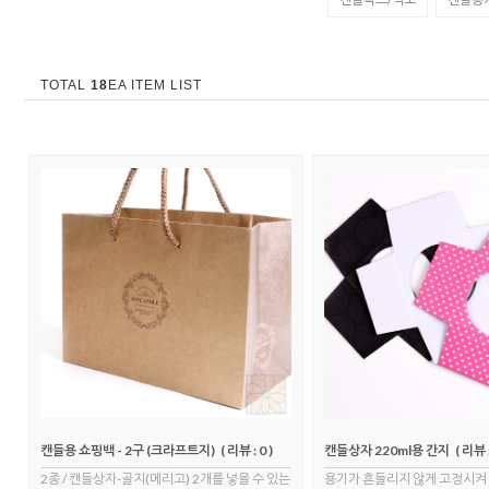
TOTAL
18
EA ITEM LIST
캔들용 쇼핑백 - 2구 (크라프트지)
( 리뷰 : 0 )
캔들상자 220ml용 간지
( 리뷰 :
2종 / 캔들상자-골지(메리고) 2개를 넣을 수 있는
용기가 흔들리지 않게 고정시켜