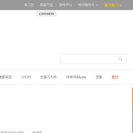
로그인
회원가입
장바구니
마이페이지
즐겨찾기
2,000WON
예쁜포장
스티커
만들기키트
아로마/lilyvly
캔들
할인
문제작/DIY세트
젤캔들