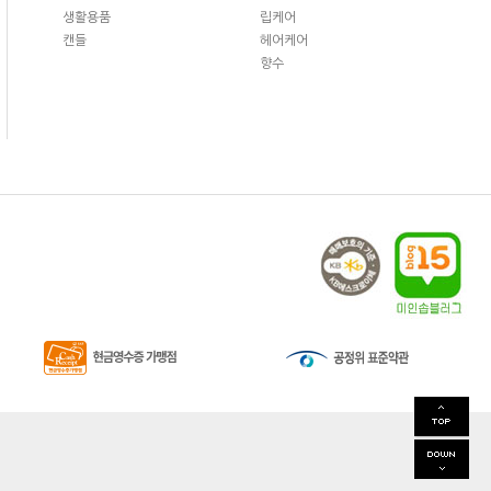
생활용품
립케어
캔들
헤어케어
향수