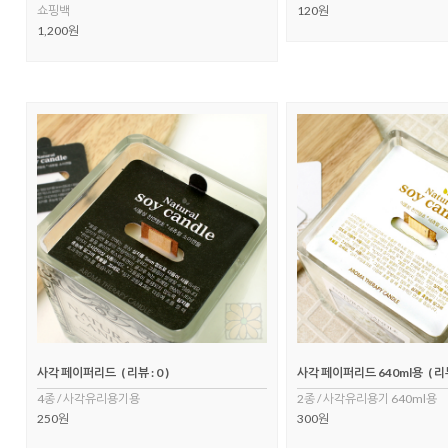
쇼핑백
120원
1,200원
사각 페이퍼리드
( 리뷰 : 0 )
사각 페이퍼리드 640ml용
( 리뷰
4종 / 사각유리용기용
2종 / 사각유리용기 640ml용
250원
300원