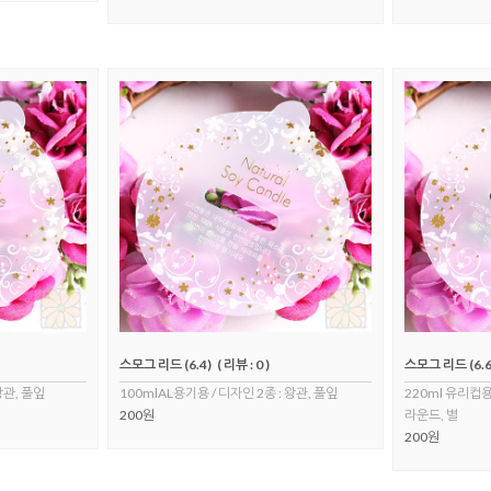
스모그 리드 (6.4)
( 리뷰 : 0 )
스모그 리드 (6.6
왕관, 풀잎
100mlAL용기용 / 디자인 2종 : 왕관, 풀잎
220ml 유리컵용 
200원
라운드, 별
200원