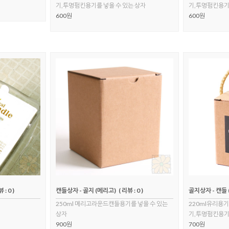
기,투명펌킨용기를 넣을 수 있는 상자
기,투명펌킨용기
600원
600원
 : 0 )
캔들상자 - 골지 (메리고)
( 리뷰 : 0 )
골지상자 - 캔들 
250ml 메리고라운드캔들용기를 넣을 수 있는
220ml유리용기
상자
기,투명펌킨용기,
900원
700원