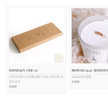
티라이트상자
( 리뷰 : 0 )
페이퍼 리드 (6.6) - 화이트(무지
티라이트용기 10개를 넣을 수 있는 크라프트 재
220ml 유리컵용
질의 상자
210원
500원