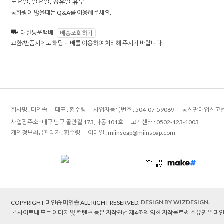
토요일, 일요일, 공휴일 휴무
통화량이 많을때는 Q&A를 이용해주세요.
대한통운택배
배송조회하기
교환/반품시에도 해당 택배를 이용하여 처리해 주시기 바랍니다.
회사명 :
미인솝
대표 :
황수령
사업자등록번호 :
504-07-59069
통신판매업신고번
사업장주소 :
대구 남구 골안길 173,나동 101호
고객센터 :
0502-123-1003
개인정보취급관리자 :
황수령
이메일 :
miinsoap@miinsoap.com
DESIGN BY WIZDESIGN.
COPYRIGHT 미인솝
미인솝
ALL RIGHT RESERVED.
본 사이트내 모든 이미지 및 컨텐츠 등은 저작권법 제4조의 의한 저작물로써 소유권은 미인솝