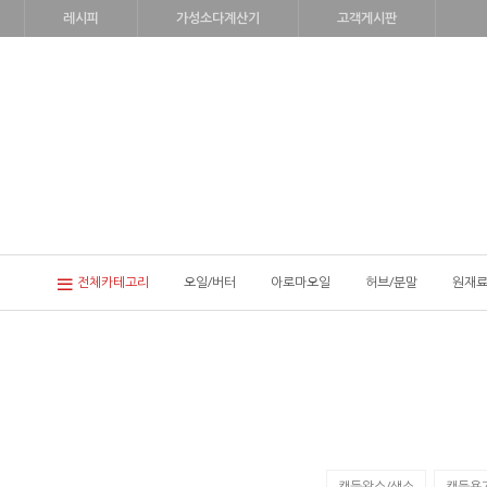
레시피
가성소다계산기
고객게시판
전체카테고리
오일/버터
아로마오일
허브/분말
원재료
캔들왁스/색소
캔들용