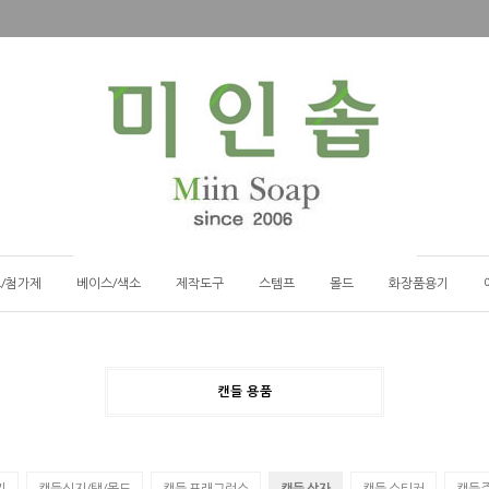
/첨가제
베이스/색소
제작도구
스템프
몰드
화장품용기
캔들 용품
기
캔들심지/탭/몰드
캔들 프래그런스
캔들 상자
캔들 스티커
캔들주