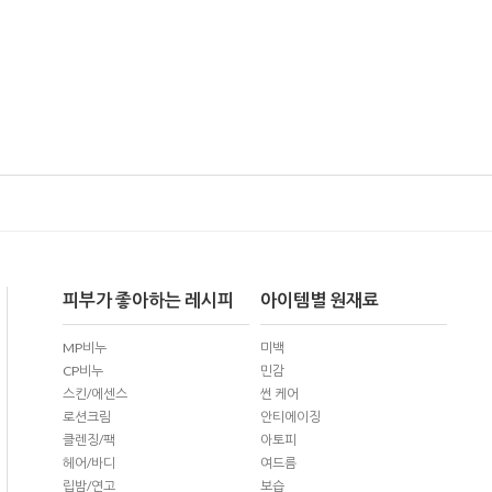
피부가 좋아하는 레시피
아이템별 원재료
MP비누
미백
CP비누
민감
스킨/에센스
썬 케어
로션크림
안티에이징
클렌징/팩
아토피
헤어/바디
여드름
립밤/연고
보습