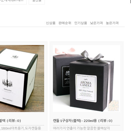
신상품
판매순위
인기상품
낮은가격
높은가격
던블랙
( 리뷰 : 0 )
캔들 1구상자 (블랙) - 220ml용
( 리뷰 : 0 )
,180ml아트용기,도자캔들용
여러가지 연출이 가능한 깔끔한 블랙상자