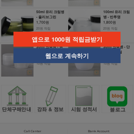
50ml 유리 크림병
100ml 유리 크림
- 올리브그린
병 - 반투명
1,700원
1,800원
20원 적립
20원 적립
앱으로 1000원 적립금받기
30ml 크림병 - 원
30ml 크림병 - 단
형 네츄럴
지형 네츄럴
웹으로 계속하기
700원
800원
10원 적립
10원 적립
Call Center
Bank Account