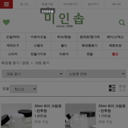
로그인
회원가입
마이페이지
장바구니
레시피
2000원
오일/버터
아로마오일
허브/분말
원재료/첨가제
베이스/색소
제작도구
스템프
몰드
화장품용기
예쁜포장
스티커
만들기키트
아로마
캔들
할인
화장품 용기 / 공병
크림 용기
정렬
30ml 유리 크림병
50ml 유리 크림병
- 반투명
- 반투명
1,600원
1,700원
20원 적립
20원 적립