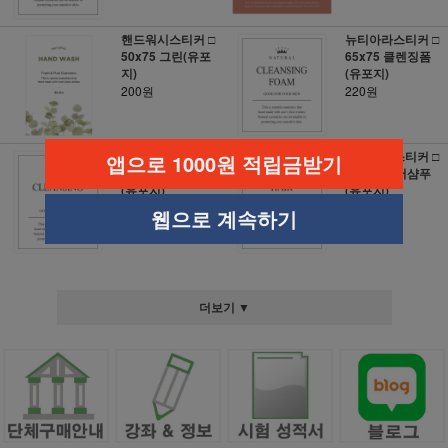
핸드워시스티커 □
뉴티아라스티커 □
50x75 그린(유포
65x75 클렌징폼
지)
(유포지)
200원
220원
뉴티아라스티커 □
뉴티아라스티커 □
앱으로 1000원 적립금받기
65x75 클렌징오일
65x75 헤어샴푸
(유포지)
(유포지)
220원
220원
웹으로 계속하기
더보기 ▼