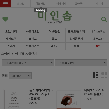
로그인
회원가입
마이페이지
장바구니
레시피
2000원
오일/버터
아로마오일
허브/분말
원재료/첨가제
베이스/색소
제작도구
스템프
몰드
화장품용기
예쁜포장
스티커
만들기키트
아로마
캔들
할인
스티커
바디/헤어/클린저
정렬
뉴티아라스티커 □
헤어케어스티커 □
65x75 바디워시
70X64(유포지)
(유포지)
220원
220원