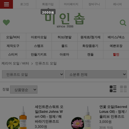
로그인
회원가입
마이페이지
장바구니
레시피
2000원
오일/버터
아로마오일
허브/분말
원재료/첨가제
베이스/색소
제작도구
스템프
몰드
화장품용기
예쁜포장
스티커
만들기키트
아로마
캔들
할인
케리어 오일 / 버터
인퓨즈드 오일
정렬
세인트존스워트 오
연꽃 오일(Sacred
일(Saint Johns W
Lotus Oil) - 정제 /
ort Oil) - 정제 / 해
올리브 인퓨즈드
바라기인퓨즈드
3,000원
3,300원
30원 적립