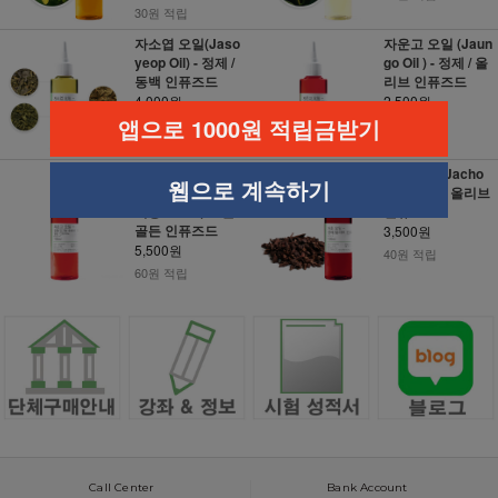
30원 적립
자소엽 오일(Jaso
자운고 오일 (Jaun
yeop Oil) - 정제 /
go Oil ) - 정제 / 올
동백 인퓨즈드
리브 인퓨즈드
4,000원
2,500원
앱으로 1000원 적립금받기
40원 적립
30원 적립
자운고 오일 (Jaun
자초 오일(Jacho
웹으로 계속하기
go Oil ) - 정제 / 유
oil) - 정제 / 올리브
기농 호호바 오일
인퓨즈드
골든 인퓨즈드
3,500원
5,500원
40원 적립
60원 적립
Call Center
Bank Account