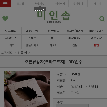
로그인
회원가입
마이페이지
장바구니
레시피
2000원
오일/버터
아로마오일
허브/분말
원재료/첨가제
베이스/색소
제작도구
스템프
몰드
화장품용기
예쁜포장
스티커
만들기키트
아로마
캔들
할인
포장재료
선물 상자
오픈뷰상자(크라프트지) - DIY손수
350
상품가
원
적립금
1%
배송비
(조건)
지역별
원산지
국내산
수량