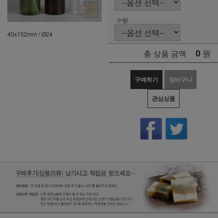
수량
40x152mm / Ø24
0
원
총 상품 금액
구매하기
장바구니
관심상품