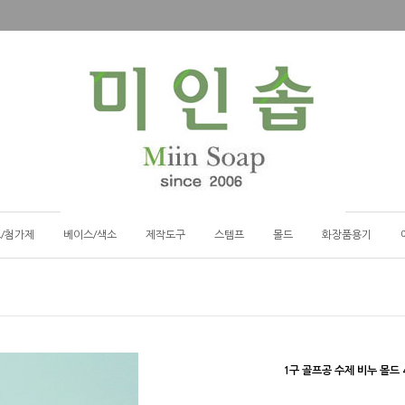
/첨가제
베이스/색소
제작도구
스템프
몰드
화장품용기
1구 골프공 수제 비누 몰드 4