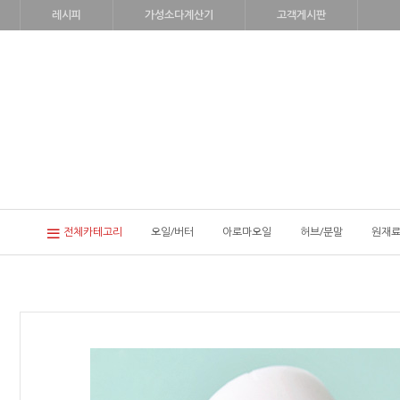
레시피
가성소다계산기
고객게시판
전체카테고리
오일/버터
아로마오일
허브/분말
원재료