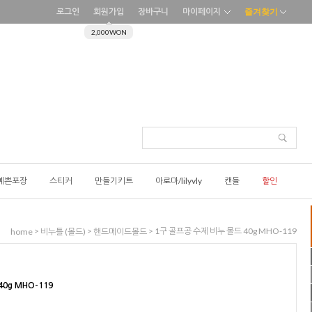
로그인
회원가입
장바구니
마이페이지
즐겨찾기
2,000WON
예쁜포장
스티커
만들기키트
아로마/lilyvly
캔들
할인
>
>
> 1구 골프공 수제 비누 몰드 40g MHO-119
home
비누틀 (몰드)
핸드메이드몰드
0g MHO-119