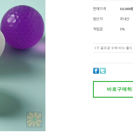
판매가격
10,000
원산지
국내산
적립금
1%
1구 골프공 수제 비누 몰드 4
바로구매하